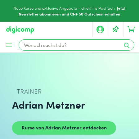
Jetzt
Neue Kurse und exklusive Angebote – direkt ins Postfach.
Newsletter abonnieren und CHF 50 Gutschein erhalten
TRAINER
Adrian Metzner
Kurse von Adrian Metzner entdecken