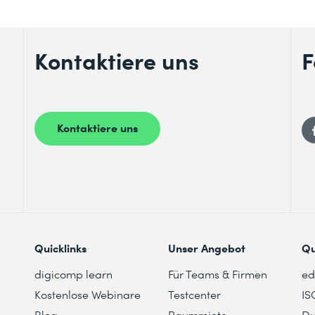
Kontaktiere uns
F
Kontaktiere uns
Quicklinks
Unser Angebot
Qu
digicomp learn
Für Teams & Firmen
e
Kostenlose Webinare
Testcenter
IS
Blog
Raummiete
Du