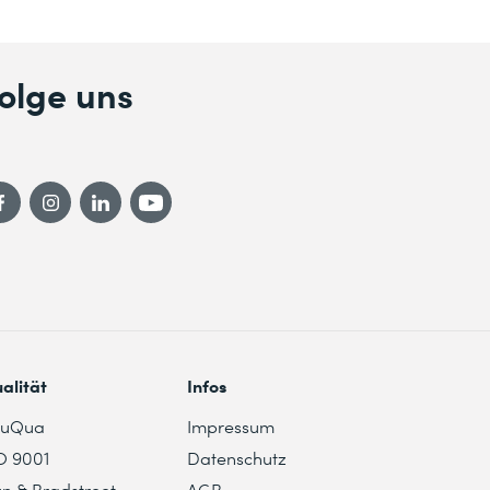
olge uns
alität
Infos
duQua
Impressum
O 9001
Datenschutz
n & Bradstreet
AGB