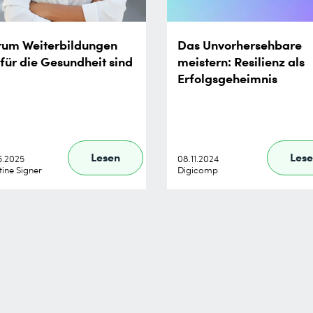
um Weiterbildungen
Das Unvorhersehbare
 für die Gesundheit sind
meistern: Resilienz als
Erfolgsgeheimnis
Lesen
Les
5.2025
08.11.2024
tine Signer
Digicomp