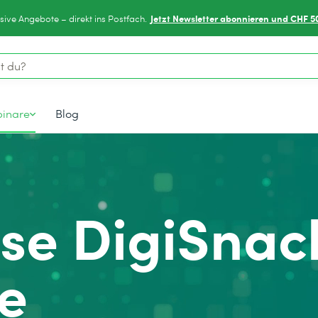
Jetzt Newsletter abonnieren und CHF 5
sive Angebote – direkt ins Postfach.
inare
Blog
se DigiSnac
e