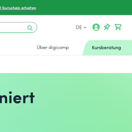
0 Gutschein erhalten
DE
Über digicomp
Kursberatung
niert