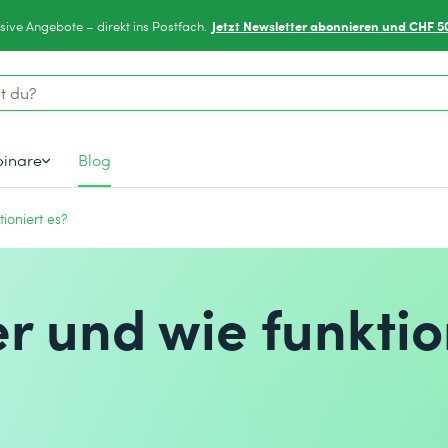
Jetzt Newsletter abonnieren und CHF 5
sive Angebote – direkt ins Postfach.
inare
Blog
ioniert es?
er und wie funktio