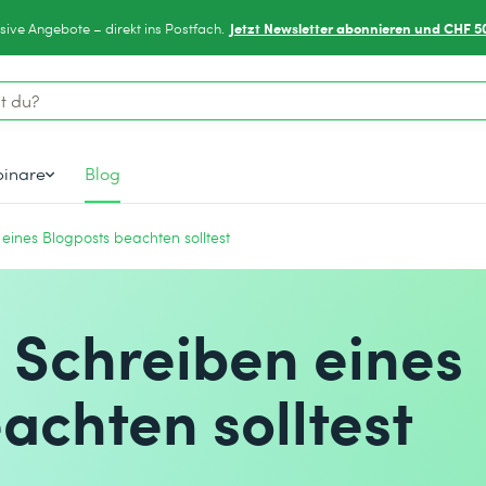
Jetzt Newsletter abonnieren und CHF 5
sive Angebote – direkt ins Postfach.
inare
Blog
ines Blogposts beachten solltest
 Schreiben eines
achten solltest