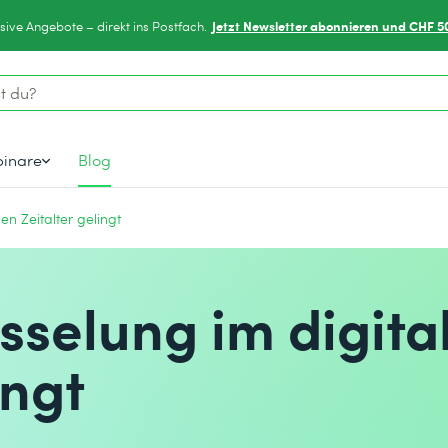
Jetzt Newsletter abonnieren und CHF 5
sive Angebote – direkt ins Postfach.
inare
Blog
en Zeitalter gelingt
sselung im digita
ingt