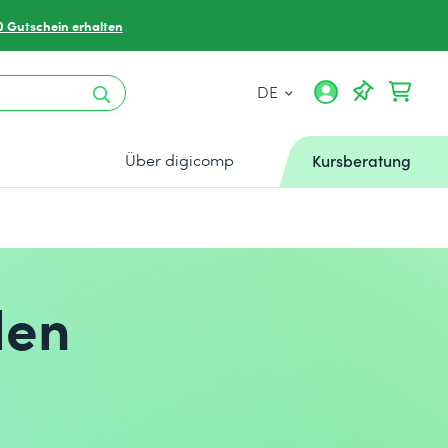
0 Gutschein erhalten
DE
Über digicomp
Kursberatung
len