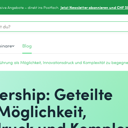
Jetzt Newsletter abonnieren und CHF 5
sive Angebote – direkt ins Postfach.
inare
Blog
Führung als Möglichkeit, Innovationsdruck und Komplexität zu begegn
rship: Geteilte
Möglichkeit,
druck und Komplex