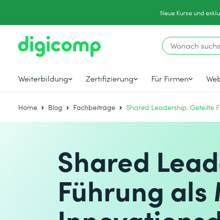
Neue Kurse und exklu
Weiterbildung
Zertifizierung
Für Firmen
Web
Home
Blog
Fachbeiträge
Shared Leadership: Geteilte 
Shared Leade
Führung als 
Innovations