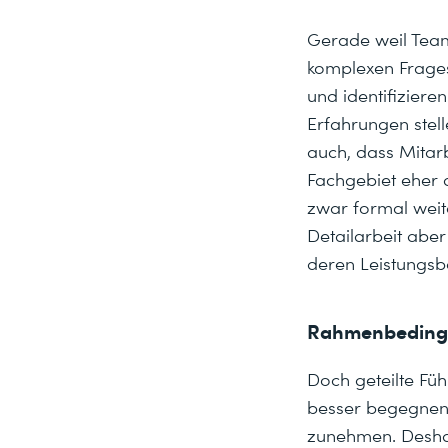
Gerade weil Teamm
komplexen Fragest
und identifizier
Erfahrungen stel
auch, dass Mitarb
Fachgebiet eher 
zwar formal weite
Detailarbeit aber
deren Leistungsbe
Rahmenbeding
Doch geteilte Füh
besser begegnen.
zunehmen. Desha