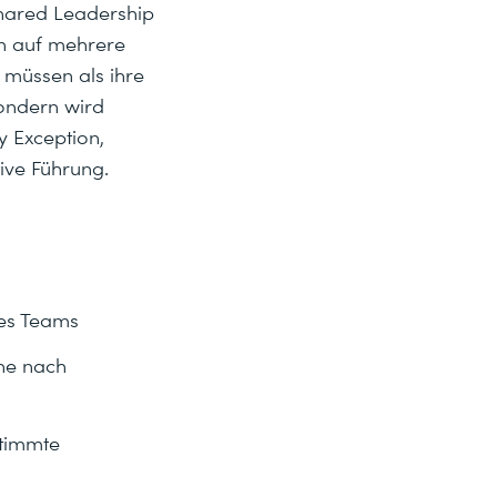
Shared Leadership
en auf mehrere
 müssen als ihre
sondern wird
 Exception,
ive Führung.
des Teams
che nach
stimmte