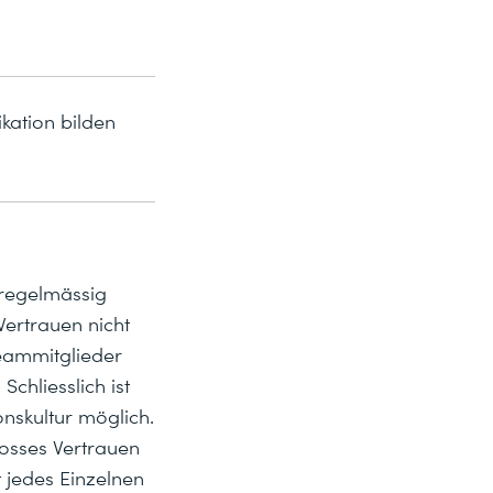
ation bilden
regelmässig
 Vertrauen nicht
Teammitglieder
chliesslich ist
nskultur möglich.
osses Vertrauen
 jedes Einzelnen