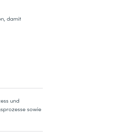
en, damit
zess und
ngsprozesse sowie