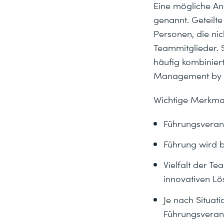
Eine mögliche Ant
genannt. Geteilt
Personen, die ni
Teammitglieder. S
häufig kombinier
Management by Ob
Wichtige Merkmal
Führungsverant
Führung wird b
Vielfalt der Te
innovativen L
Je nach Situa
Führungsvera