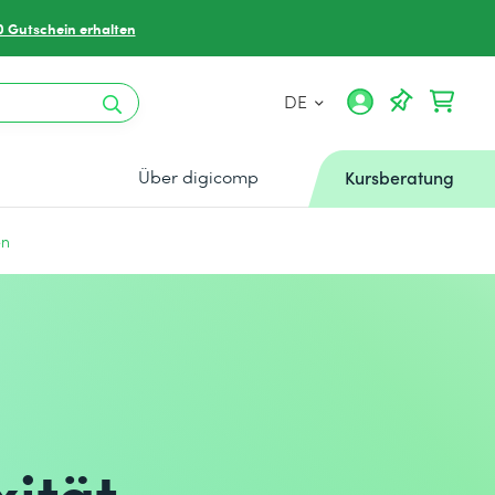
0 Gutschein erhalten
DE
Über digicomp
Kursberatung
en
ität