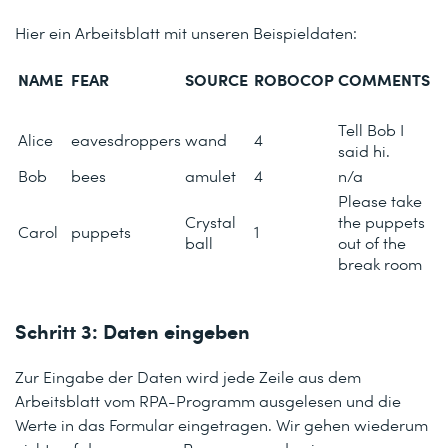
Hier ein Arbeitsblatt mit unseren Beispieldaten:
NAME
FEAR
SOURCE
ROBOCOP
COMMENTS
Tell Bob I
Alice
eavesdroppers
wand
4
said hi.
Bob
bees
amulet
4
n/a
Please take
Crystal
the puppets
Carol
puppets
1
ball
out of the
break room
Schritt 3: Daten eingeben
Zur Eingabe der Daten wird jede Zeile aus dem
Arbeitsblatt vom RPA-Programm ausgelesen und die
Werte in das Formular eingetragen. Wir gehen wiederum