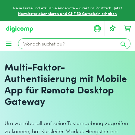
Jetzt
Neue Kurse und exklusive Angebote – direkt ins Postfach.
Newsletter abonnieren und CHF 50 Gutschein erhalten
Multi-Faktor-
Authentisierung mit Mobile
App für Remote Desktop
Gateway
Um von überall auf seine Testumgebung zugreifen
zu können, hat Kursleiter Markus Hengstler ein