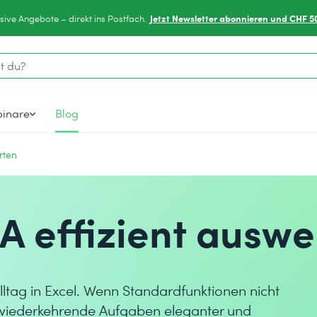
Jetzt Newsletter abonnieren und CHF 5
sive Angebote – direkt ins Postfach.
inare
Blog
rten
BA effizient ausw
tag in Excel. Wenn Standardfunktionen nicht
, wiederkehrende Aufgaben eleganter und