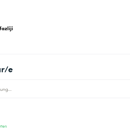
fazliji
r/e
ung...
rten