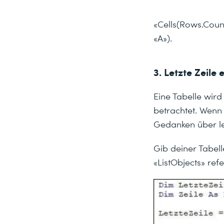
«Cells(Rows.Count,
«A»).
3. Letzte Zeile 
Eine Tabelle wir
betrachtet. Wenn d
Gedanken über le
Gib deiner Tabel
«ListObjects» refe