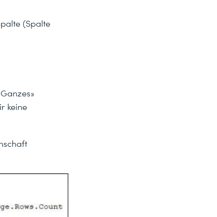
Spalte (Spalte
s Ganzes»
ir keine
nschaft