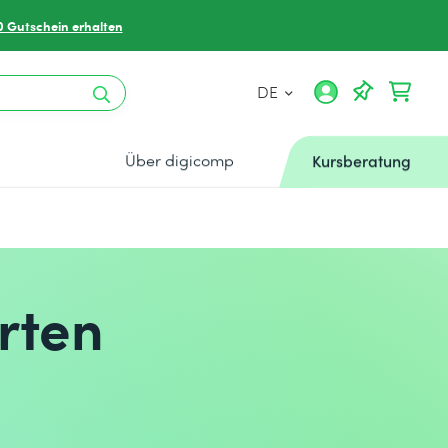
0 Gutschein erhalten
DE
Über digicomp
Kursberatung
erten