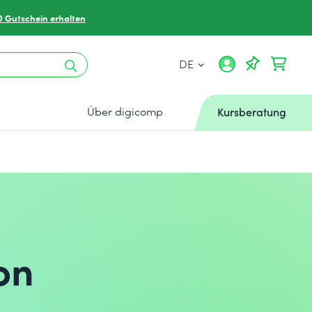
0 Gutschein erhalten
DE
Über digicomp
Kursberatung
on