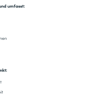
 und umfasst:
onen
nkt:
t
it