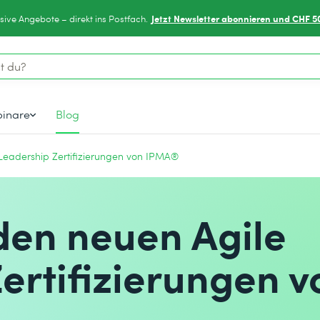
Jetzt Newsletter abonnieren und CHF 5
sive Angebote – direkt ins Postfach.
inare
Blog
Leadership Zertifizierungen von IPMA®
den neuen Agile
ertifizierungen v