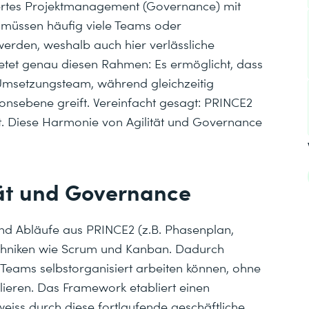
ertes Projektmanagement (Governance) mit
n müssen häufig viele Teams oder
werden, weshalb auch hier verlässliche
ietet genau diesen Rahmen: Es ermöglicht, dass
im Umsetzungsteam, während gleichzeitig
onsebene greift. Vereinfacht gesagt: PRINCE2
ität. Diese Harmonie von Agilität und Governance
tät und Governance
und Abläufe aus PRINCE2 (z.B. Phasenplan,
Techniken wie Scrum und Kanban. Dadurch
 Teams selbstorganisiert arbeiten können, ohne
ieren. Das Framework etabliert einen
eiss durch diese fortlaufende geschäftliche