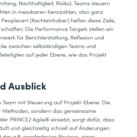
Umfang, Nachhaltigkeit, Risiko). Teams steuern
ichten in messbaren Kennzahlen, also ganz
t Peoplecert (Rechteinhaber) helfen diese Ziele,
chaffen: Die Performance Targets stellen ein
enwerk für Berichterstattung, Reflexion und
cke zwischen selbständigen Teams und
eteiligten auf jeder Ebene, wie das Projekt
 Ausblick
im Team mit Steuerung auf Projekt-Ebene. Die
nur Methoden, sondern das gemeinsame
er PRINCE2 Agile® einsetzt, sorgt dafür, dass
bläuft und gleichzeitig schnell auf Änderungen
t das z.B. regelmässige Reviews, einen