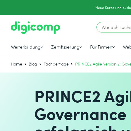
Neue Kurse und exklu
Weiterbildung
Zertifizierung
Für Firmen
Web
Home
Blog
Fachbeiträge
PRINCE2 Agile Version 2: Gove
PRINCE2 Agil
Governance u
erfolgreich 