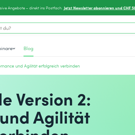
Jetzt Newsletter abonnieren und CHF 5
sive Angebote – direkt ins Postfach.
inare
Blog
rnance und Agilität erfolgreich verbinden
e Version 2:
nd Agilität
verbinden