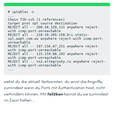
# iptables -L
...
Chain f2b-ssh (1 references)
target prot opt source destination 
REJECT all -- 208.58.129.131 anywhere reject-
with icmp-port-unreachable
REJECT all -- 210-10-205-158.bri.static-
ipl.aapt.com.au anywhere reject-with icmp-port-
unreachable
REJECT all -- 197.156.67.251 anywhere reject-
with icmp-port-unreachable
REJECT all -- 115.159.88.192 anywhere reject-
with icmp-port-unreachable
REJECT all -- ns2.altegrosky.ru anywhere reject-
with icmp-port-unreachable
...
siehst du die aktuell Verbannten. du wirst die Angriffe,
zumindest wenn du Ports mit Authentication hast, nicht
fail2ban
verhindern können. Mit
kannst du sie zumindest
im Zaun halten ..