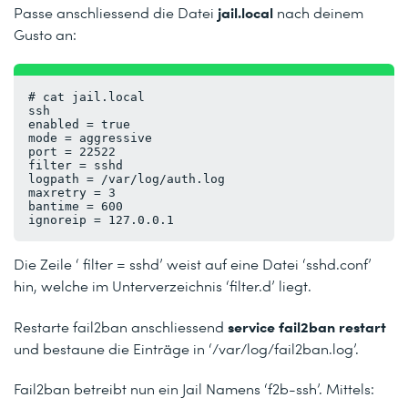
jail.local
Passe anschliessend die Datei
nach deinem
Gusto an:
# cat jail.local
ssh
enabled = true
mode = aggressive
port = 22522
filter = sshd
logpath = /var/log/auth.log
maxretry = 3
bantime = 600
ignoreip = 127.0.0.1
Die Zeile ‘ filter = sshd’ weist auf eine Datei ‘sshd.conf’
hin, welche im Unterverzeichnis ‘filter.d’ liegt.
service fail2ban restart
Restarte fail2ban anschliessend
und bestaune die Einträge in ‘/var/log/fail2ban.log’.
Fail2ban betreibt nun ein Jail Namens ‘f2b-ssh’. Mittels: