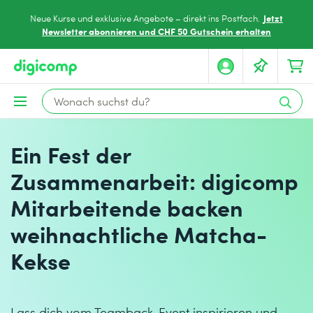
Jetzt
Neue Kurse und exklusive Angebote – direkt ins Postfach.
Newsletter abonnieren und CHF 50 Gutschein erhalten
Ein Fest der
Zusammenarbeit: digicomp
Mitarbeitende backen
weihnachtliche Matcha-
Kekse
Lass dich vom Teamback-Event inspirieren und