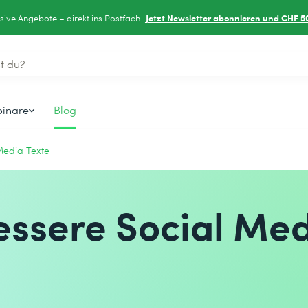
Jetzt Newsletter abonnieren und CHF 5
sive Angebote – direkt ins Postfach.
inare
Blog
 Media Texte
bessere Social Me