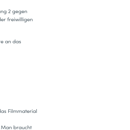
gung 2 gegen
r freiwilligen
re an das
das Filmmaterial
. Man braucht