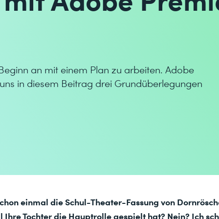
n Beginn an mit einem Plan zu arbeiten. Adobe
t uns in diesem Beitrag drei Grundüberlegungen
chon einmal die Schul-Theater-Fassung von Dornrösch
l Ihre Tochter die Hauptrolle gespielt hat? Nein? Ich sc