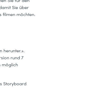
hen Sie für den
damit Sie über
es filmen möchten.
 herunter.».
rsion rund 7
m möglich
as Storyboard