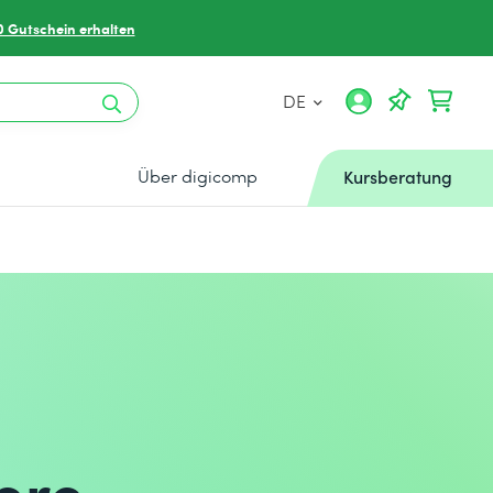
0 Gutschein erhalten
DE
Über digicomp
Kursberatung
ere