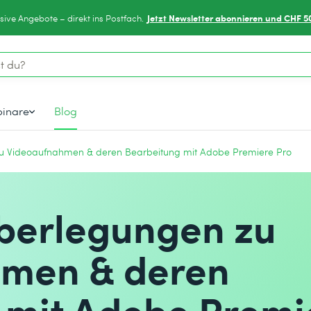
Jetzt Newsletter abonnieren und CHF 5
sive Angebote – direkt ins Postfach.
inare
Blog
u Videoaufnahmen & deren Bearbeitung mit Adobe Premiere Pro
berlegungen zu
men & deren
 mit Adobe Premi