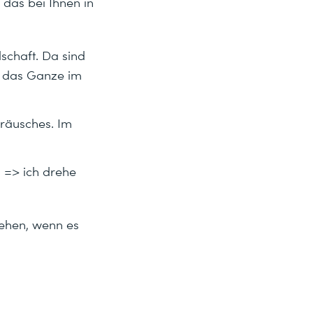
das bei Ihnen in
schaft. Da sind
t das Ganze im
eräusches. Im
 => ich drehe
gehen, wenn es