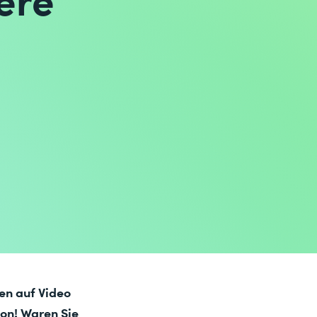
en auf Video
hon!
Waren Sie