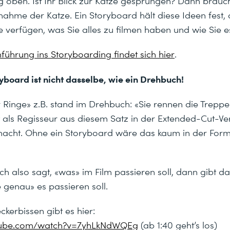
 oben. Ist Ihr Blick zur Katze gesprungen? Dann brauc
ahme der Katze. Ein Storyboard hält diese Ideen fest, 
te verfügen, was Sie alles zu filmen haben und wie Sie 
nführung ins Storyboarding findet sich hier
.
yboard ist nicht dasselbe, wie ein Drehbuch!
 Ringe» z.B. stand im Drehbuch: «Sie rennen die Treppen
t als Regisseur aus diesem Satz in der Extended-Cut-Ve
macht. Ohne ein Storyboard wäre das kaum in der For
h also sagt, «was» im Film passieren soll, dann gibt d
 genau» es passieren soll.
ckerbissen gibt es hier:
utube.com/watch?v=7yhLkNdWQEg
(ab 1:40 geht’s los)