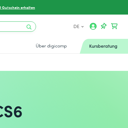
0 Gutschein erhalten
DE
Über digicomp
Kursberatung
CS6