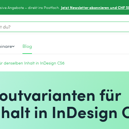
Jetzt Newsletter abonnieren und CHF 5
sive Angebote – direkt ins Postfach.
inare
Blog
r denselben Inhalt in InDesign CS6
outvarianten für
halt in InDesign 