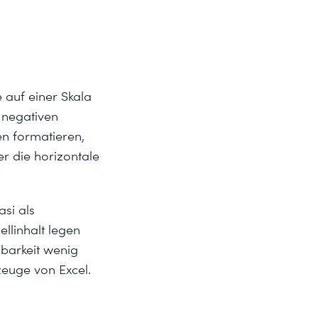
e auf einer Skala
 negativen
en formatieren,
r die horizontale
asi als
llinhalt legen
sbarkeit wenig
zeuge von Excel.