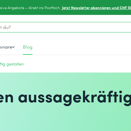
Jetzt Newsletter abonnieren und CHF 5
sive Angebote – direkt ins Postfach.
inare
Blog
tig gestalten
en aussagekräfti