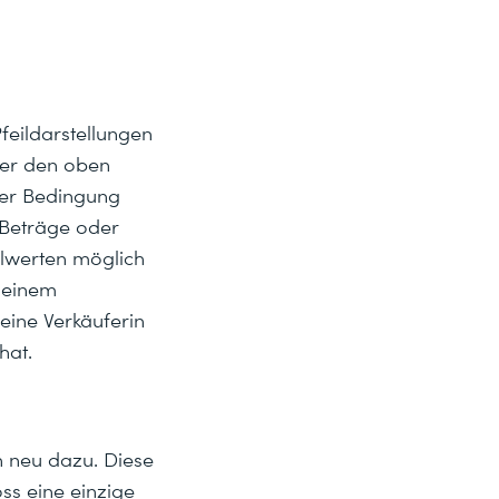
feildarstellungen
ber den oben
her Bedingung
e Beträge oder
lwerten möglich
n einem
eine Verkäuferin
hat.
n neu dazu. Diese
ss eine einzige