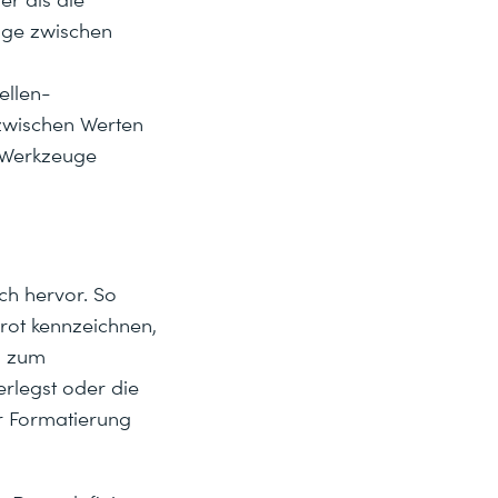
nge zwischen
ellen-
zwischen Werten
r Werkzeuge
ch hervor. So
rot kennzeichnen,
n zum
erlegst oder die
ur Formatierung