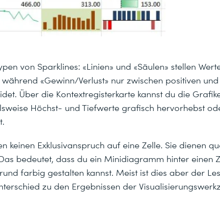
Typen von Sparklines: «Linien» und «Säulen» stellen Wert
, während «Gewinn/Verlust» nur zwischen positiven und
det. Über die Kontextregisterkarte kannst du die Grafik
lsweise Höchst- und Tiefwerte grafisch hervorhebst ode
t.
n keinen Exklusivanspruch auf eine Zelle. Sie dienen qu
Das bedeutet, dass du ein Minidiagramm hinter einen Ze
und farbig gestalten kannst. Meist ist dies aber der Le
Unterschied zu den Ergebnissen der Visualisierungswerk