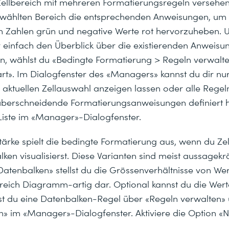
Zellbereich mit mehreren Formatierungsregeln versehen.
wählten Bereich die entsprechenden Anweisungen, um 
n Zahlen grün und negative Werte rot hervorzuheben. 
einfach den Überblick über die existierenden Anweisu
, wählst du «Bedingte Formatierung > Regeln verwalte
art». Im Dialogfenster des «Managers» kannst du dir nur
aktuellen Zellauswahl anzeigen lassen oder alle Regeln
 überschneidende Formatierungsanweisungen definiert has
 Liste im «Manager»-Dialogfenster.
Stärke spielt die bedingte Formatierung aus, wenn du Ze
en visualisierst. Diese Varianten sind meist aussagekrä
Datenbalken» stellst du die Grössenverhältnisse von We
eich Diagramm-artig dar. Optional kannst du die Wert
st du eine Datenbalken-Regel über «Regeln verwalten»
n» im «Manager»-Dialogfenster. Aktiviere die Option «N