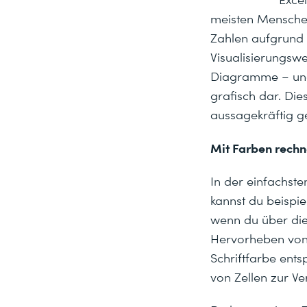
meisten Menschen
Zahlen aufgrund 
Visualisierungswe
Diagramme – und
grafisch dar. Die
aussagekräftig ge
Mit Farben rech
In der einfachste
kannst du beispi
wenn du über die
Hervorheben von Z
Schriftfarbe ent
von Zellen zur Ve