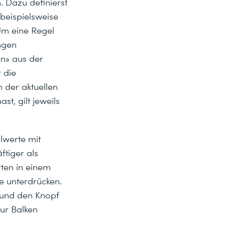
 Dazu definierst
beispielsweise
Um eine Regel
ngen
n» aus der
 die
 der aktuellen
t, gilt jeweils
llwerte mit
ftiger als
rten in einem
e unterdrücken.
 und den Knopf
ur Balken