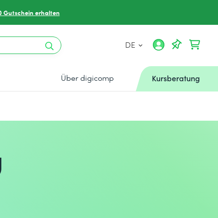
0 Gutschein erhalten
DE
Über digicomp
Kursberatung
g